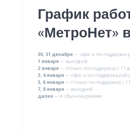
График раб
«МетроНет» 
30, 31 декабря
— офис и тех.поддержка р
1 января
— выходной
2 января
— (только тех.поддержка) с 11 д
3, 4 января
— офис и тех.поддержка работ
5, 6 января
— (только тех.поддержка) с 11
7, 8 января
— выходной
далее
— в обычном режиме
Навигация