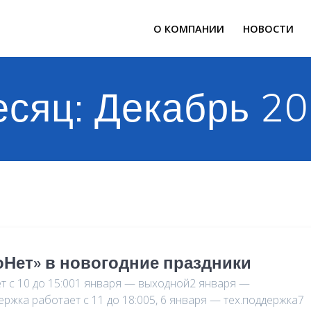
О КОМПАНИИ
НОВОСТИ
есяц:
Декабрь 2
Нет» в новогодние праздники
ет с 10 до 15:001 января — выходной2 января —
ержка работает с 11 до 18:005, 6 января — тех.поддержка7