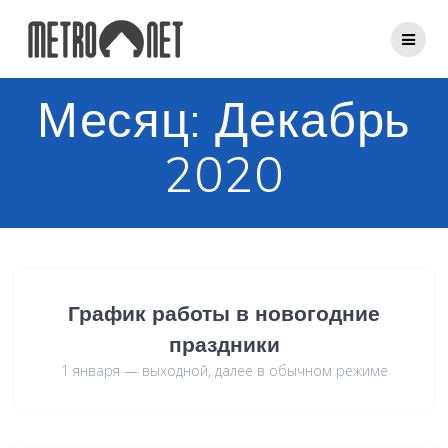
Перейти
к
контенту
Месяц:
Декабрь
2020
График работы в новогодние
праздники
1 января — выходной, далее в обычном режиме