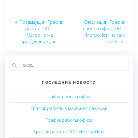
Навигация
Предыдущая
Следующая
Предыдущий:
График
Следующий:
График
по
запись:
запись:
работы ООО
работы офиса ООО
«МетроНет» в
«МетроНет» на май
записям
праздничные дни.
2020г.
Найти:
ПОСЛЕДНИЕ НОВОСТИ
График работы офиса
График работы в майские праздники
График работы офиса
График работы ООО «МетроНет»