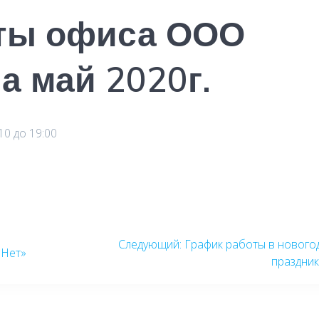
ты офиса ООО
а май 2020г.
0 до 19:00
Следующая
Следующий:
График работы в нового
оНет»
запись:
праздни