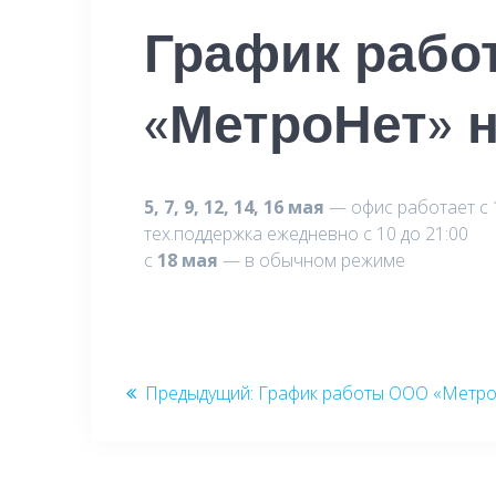
График рабо
«МетроНет» н
5, 7, 9, 12, 14, 16 мая
— офис работает с 1
тех.поддержка ежедневно с 10 до 21:00
c
18 мая
— в обычном режиме
Навигация
Предыдущая
Предыдущий:
График работы ООО «Метр
по
запись:
записям